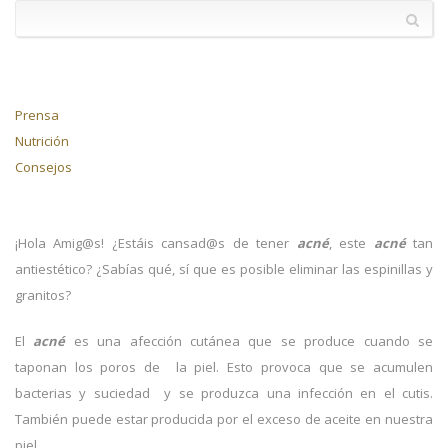
Prensa
Nutrición
Consejos
¡Hola Amig@s! ¿Estáis cansad@s de tener
acné
, este
acné
tan
antiestético? ¿Sabías qué, sí que es posible eliminar las espinillas y
granitos?
El
acné
es una afección cutánea que se produce cuando se
taponan los poros de la piel. Esto provoca que se acumulen
bacterias y suciedad y se produzca una infección en el cutis.
También puede estar producida por el exceso de aceite en nuestra
piel.