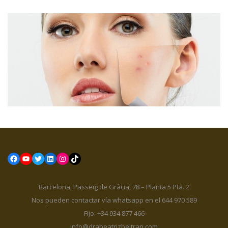
Facebook
YouTube
Twitter
LinkedIn
Instagram
TikTok
Barcelona, Passeig de Gràcia, 78 – Planta 5 Pta. 2
Nos pueden contactar vía whatsapp en el 644 970 589
Fijo: +34 934 877 466
info@drabeatrizbeltran.com