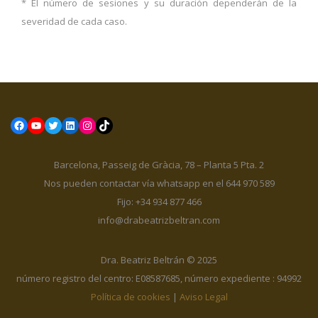
* El número de sesiones y su duración dependerán de la
severidad de cada caso.
Facebook
YouTube
Twitter
LinkedIn
Instagram
TikTok
Barcelona, Passeig de Gràcia, 78 – Planta 5 Pta. 2
Nos pueden contactar vía whatsapp en el 644 970 589
Fijo: +34 934 877 466
info@drabeatrizbeltran.com
Dra. Beatriz Beltrán © 2025
número registro del centro: E08587685, número expediente : 94992
Política de cookies
|
Aviso Legal