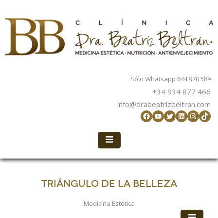
Sólo Whatsapp 644 970 589
+34 934 877 466
info@drabeatrizbeltran.com
Facebook
YouTube
Twitter
LinkedIn
Instag
TikT
TRIÁNGULO DE LA BELLEZA
Medicina Estética