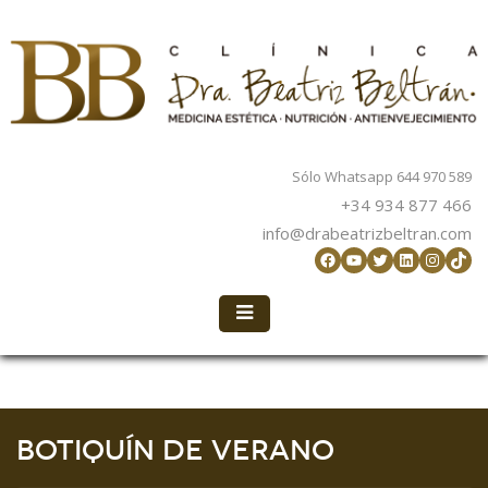
Sólo Whatsapp 644 970 589
+34 934 877 466
info@drabeatrizbeltran.com
Facebook
YouTube
Twitter
LinkedIn
Instag
TikT
Botiquín de Verano