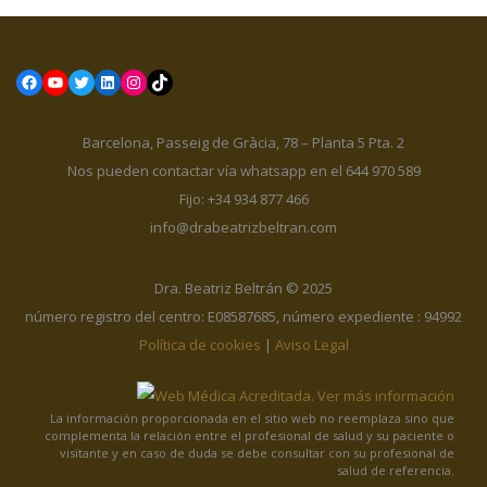
Facebook
YouTube
Twitter
LinkedIn
Instagram
TikTok
Barcelona, Passeig de Gràcia, 78 – Planta 5 Pta. 2
Nos pueden contactar vía whatsapp en el 644 970 589
Fijo: +34 934 877 466
info@drabeatrizbeltran.com
Dra. Beatriz Beltrán © 2025
número registro del centro: E08587685, número expediente : 94992
Política de cookies
|
Aviso Legal
La información proporcionada en el sitio web no reemplaza sino que
complementa la relación entre el profesional de salud y su paciente o
visitante y en caso de duda se debe consultar con su profesional de
salud de referencia.