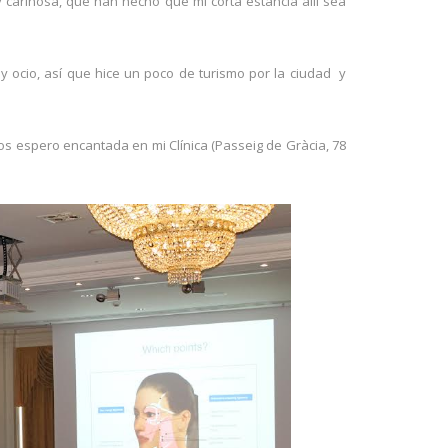
cariñosa, que han hecho que mi corta estancia allí sea
y ocio, así que hice un poco de turismo por la ciudad y
os espero encantada en mi Clínica (Passeig de Gràcia, 78