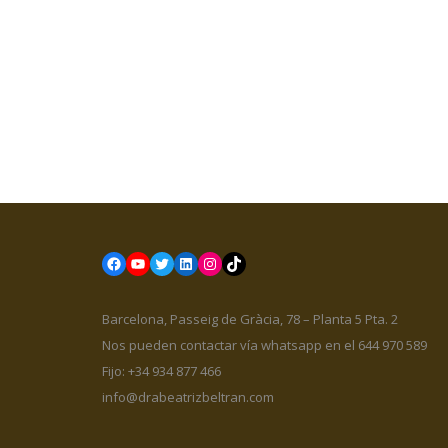
Facebook
YouTube
Twitter
LinkedIn
Instagram
TikTok
Barcelona, Passeig de Gràcia, 78 – Planta 5 Pta. 2
Nos pueden contactar vía whatsapp en el 644 970 589
Fijo: +34 934 877 466
info@drabeatrizbeltran.com