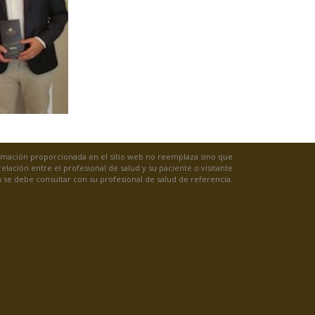
rmación proporcionada en el sitio web no reemplaza sino que
lación entre el profesional de salud y su paciente o visitante
 se debe consultar con su profesional de salud de referencia.