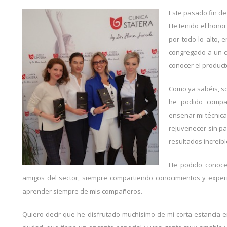
Este pasado fin d
He tenido el honor
por todo lo alto, 
congregado a un c
conocer el producto
Como ya sabéis, s
he podido compar
enseñar mi
técnic
rejuvenecer sin p
resultados increíb
He podido conoce
amigos del sector, siempre compartiendo conocimientos y expe
aprender siempre de mis compañeros.
Quiero decir que he disfrutado muchísimo de mi corta estancia 