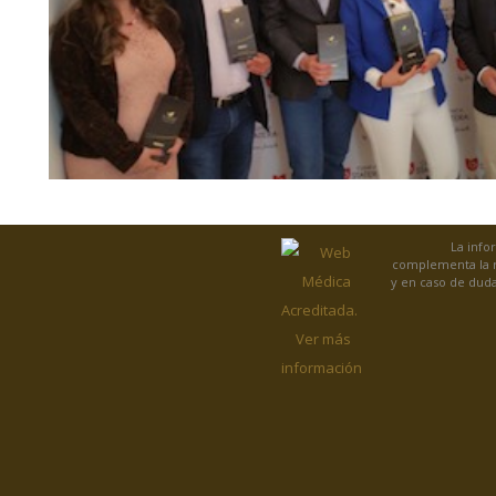
La info
complementa la re
y en caso de duda