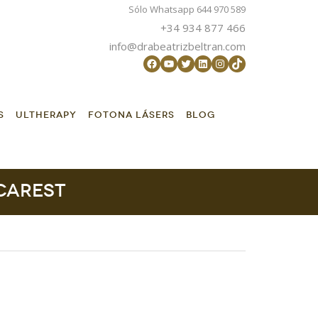
Sólo Whatsapp 644 970 589
+34 934 877 466
info@drabeatrizbeltran.com
Facebook
YouTube
Twitter
LinkedIn
Instagram
TikTok
S
ULTHERAPY
FOTONA LÁSERS
BLOG
carest