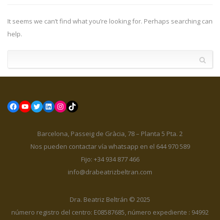
It seems we can’t find what you’re looking for. Perhaps searching can
help.
Facebook
YouTube
Twitter
LinkedIn
Instagram
TikTok
Barcelona, Passeig de Gràcia, 78 – Planta 5 Pta. 2
Nos pueden contactar vía whatsapp en el 644 970 589
Fijo: +34 934 877 466
info@drabeatrizbeltran.com
Dra. Beatriz Beltrán © 2025
número registro del centro: E08587685, número expediente : 94992