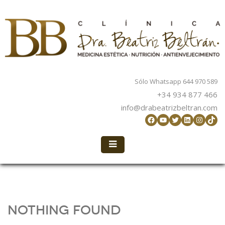
Sólo Whatsapp 644 970 589
+34 934 877 466
info@drabeatrizbeltran.com
Facebook
YouTube
Twitter
LinkedIn
Instag
TikT
Nothing Found