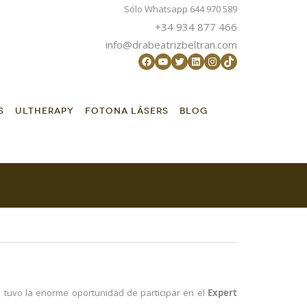
Sólo Whatsapp 644 970 589
+34 934 877 466
info@drabeatrizbeltran.com
Facebook
YouTube
Twitter
LinkedIn
Instagram
TikTok
S
ULTHERAPY
FOTONA LÁSERS
BLOG
n
tuvo la enorme oportunidad de participar en el
Expert