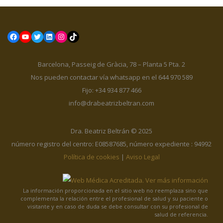
Facebook
YouTube
Twitter
LinkedIn
Instagram
TikTok
Barcelona, Passeig de Gràcia, 78 – Planta 5 Pta. 2
Nos pueden contactar vía whatsapp en el 644 970 589
Fijo: +34 934 877 466
info@drabeatrizbeltran.com
Dra. Beatriz Beltrán © 2025
número registro del centro: E08587685, número expediente : 94992
Política de cookies
|
Aviso Legal
La información proporcionada en el sitio web no reemplaza sino que
complementa la relación entre el profesional de salud y su paciente o
visitante y en caso de duda se debe consultar con su profesional de
salud de referencia.