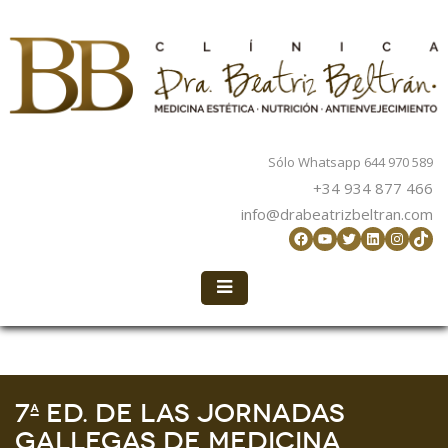
Sólo Whatsapp 644 970 589
+34 934 877 466
info@drabeatrizbeltran.com
Facebook
YouTube
Twitter
LinkedIn
Instag
TikT
7ª Ed. de las Jornadas
Gallegas de Medicina