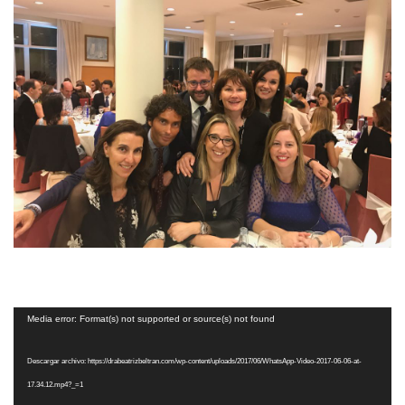
Reproductor
Media error: Format(s) not supported or source(s) not found
de
Descargar archivo: https://drabeatrizbeltran.com/wp-content/uploads/2017/06/WhatsApp-Video-2017-06-06-at-
vídeo
17.34.12.mp4?_=1