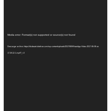
Reproductor
Media error: Format(s) not supported or source(s) not found
de
Descargar archivo: https://drabeatrizbeltran.com/wp-content/uploads/2017/06/WhatsApp-Video-2017-06-06-at-
vídeo
17.34.12-1.mp4?_=2