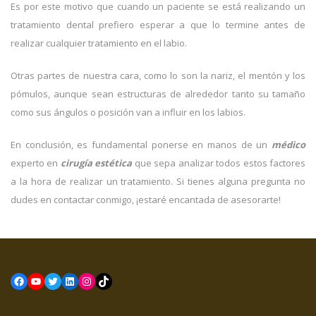
Es por este motivo que cuando un paciente se está realizando un
tratamiento dental prefiero esperar a que lo termine antes de
realizar cualquier tratamiento en el labio.
Otras partes de nuestra cara, como lo son la nariz, el mentón y los
pómulos, aunque sean estructuras de alrededor tanto su tamaño
como sus ángulos o posición van a influir en los labios.
En conclusión, es fundamental ponerse en manos de un
médico
experto en
cirugía estética
que sepa analizar todos estos factores
a la hora de realizar un tratamiento. Si tienes alguna pregunta no
dudes en contactar conmigo, ¡estaré encantada de asesorarte!
Facebook
YouTube
Twitter
LinkedIn
Instagram
TikTok