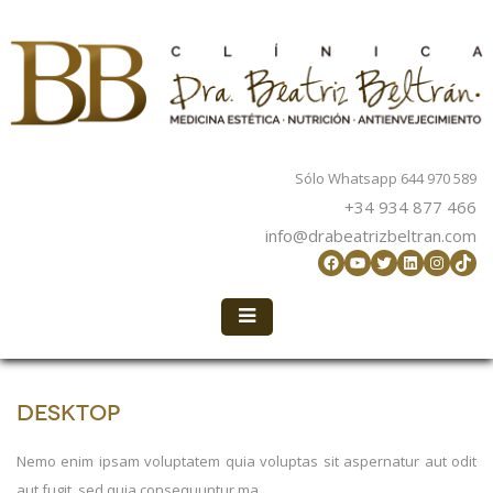
Sólo Whatsapp 644 970 589
+34 934 877 466
info@drabeatrizbeltran.com
Facebook
YouTube
Twitter
LinkedIn
Instag
TikT
Desktop
Nemo enim ipsam voluptatem quia voluptas sit aspernatur aut odit
aut fugit, sed quia consequuntur ma