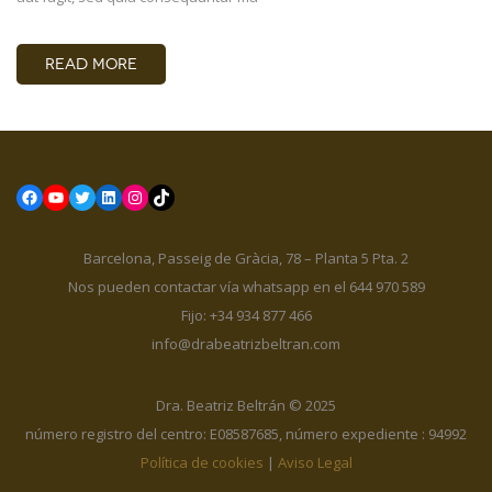
READ MORE
Facebook
YouTube
Twitter
LinkedIn
Instagram
TikTok
Barcelona, Passeig de Gràcia, 78 – Planta 5 Pta. 2
Nos pueden contactar vía whatsapp en el 644 970 589
Fijo: +34 934 877 466
info@drabeatrizbeltran.com
Dra. Beatriz Beltrán © 2025
número registro del centro: E08587685, número expediente : 94992
Política de cookies
|
Aviso Legal