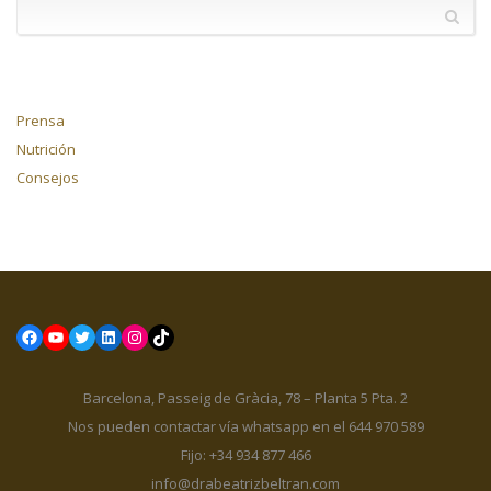
Prensa
Nutrición
Consejos
Facebook
YouTube
Twitter
LinkedIn
Instagram
TikTok
Barcelona, Passeig de Gràcia, 78 – Planta 5 Pta. 2
Nos pueden contactar vía whatsapp en el 644 970 589
Fijo: +34 934 877 466
info@drabeatrizbeltran.com