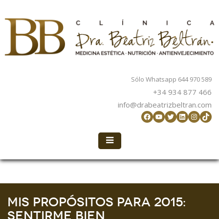
Sólo Whatsapp 644 970 589
+34 934 877 466
info@drabeatrizbeltran.com
Facebook
YouTube
Twitter
LinkedIn
Instag
TikT
Mis propósitos para 2015:
sentirme bien