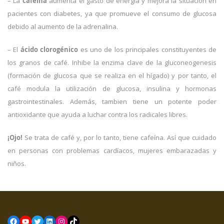
– La
cafeína
aumenta el gasto de energía y mejora la situación en
pacientes con diabetes, ya que promueve el consumo de glucosa
debido al aumento de la adrenalina.
– El
ácido clorogénico
es uno de los principales constituyentes de
los granos de café. Inhibe la enzima clave de la gluconeogenesis
(formación de glucosa que se realiza en el hígado) y por tanto, el
café modula la utilización de glucosa, insulina y hormonas
gastrointestinales. Además, tambien tiene un potente poder
antioxidante que ayuda a luchar contra los radicales libres.
¡Ojo!
Se trata de café y, por lo tanto, tiene cafeína. Así que cuidado
en personas con problemas cardíacos, mujeres embarazadas y
niños.
Facebook
YouTube
Twitter
LinkedIn
Instagram
TikTok