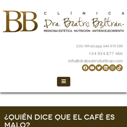
Sólo Whatsapp 644 970 589
+34 934 877 466
info@drabeatrizbeltran.com
Facebook
YouTube
Twitter
LinkedIn
Instag
TikT
¿Quién dice que el café es
malo?