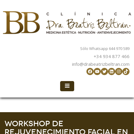
Sólo Whatsapp 644 970 589
+34 934 877 466
info@drabeatrizbeltran.com
Facebook
YouTube
Twitter
LinkedIn
Instag
TikT
Workshop de
rejuvenecimiento facial en