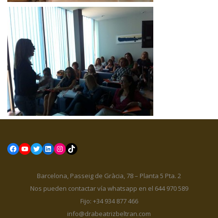
Facebook
YouTube
Twitter
LinkedIn
Instagram
TikTok
Barcelona, Passeig de Gràcia, 78 – Planta 5 Pta. 2
Nos pueden contactar vía whatsapp en el 644 970 589
Fijo: +34 934 877 466
info@drabeatrizbeltran.com