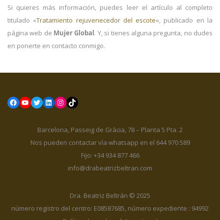
Si quieres más información, puedes leer el artículo al completo
titulado «
Tratamiento rejuvenecedor del escote
«, publicado en la
página web de
Mujer Global
. Y, si tienes alguna pregunta, no dudes
en ponerte en contacto conmigo.
Facebook
YouTube
Twitter
LinkedIn
Instagram
TikTok
Barcelona, Passeig de Gràcia, 78 – Planta 5 Pta. 2
Nos pueden contactar vía whatsapp en el 644 970 589
Fijo: +34 934 877 466
info@drabeatrizbeltran.com
Dra. Beatriz Beltrán © 2025
número registro del centro: E08587685, número expediente : 94992