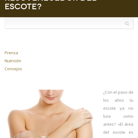
escote?
Prensa
Nutrición
Consejos
¿Con el paso de
los años tu
escote ya no
luce como
antes? «El área
del escote es