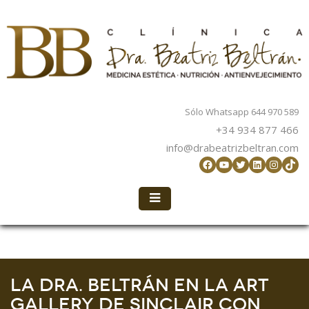
Sólo Whatsapp 644 970 589
+34 934 877 466
info@drabeatrizbeltran.com
Facebook
YouTube
Twitter
LinkedIn
Instag
TikT
La Dra. Beltrán en la Art
Gallery de Sinclair con