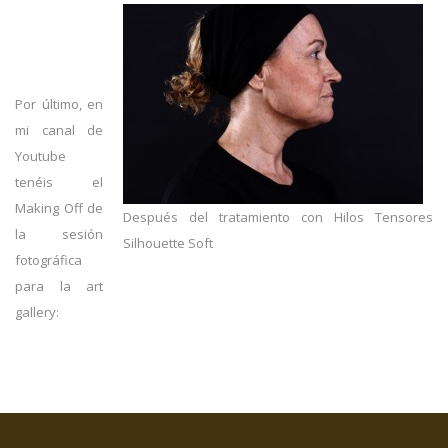
Por último, en
mi canal de
Youtube
tenéis el
Making Off de
Después del tratamiento con Hilos Tensores
la sesión
Silhouette Soft
fotográfica
para la art
gallery: