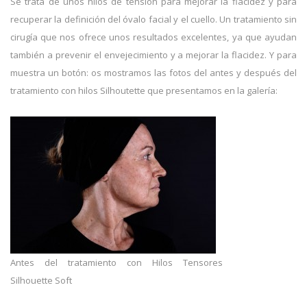
Se trata de unos hilos de tensión para mejorar la flacidez y para
recuperar la definición del óvalo facial y el cuello. Un tratamiento sin
cirugía que nos ofrece unos resultados excelentes, ya que ayudan
también a prevenir el envejecimiento y a mejorar la flacidez. Y para
muestra un botón: os mostramos las fotos del antes y después del
tratamiento con hilos Silhoutette que presentamos en la galería:
Antes del tratamiento con Hilos Tensores
Silhouette Soft