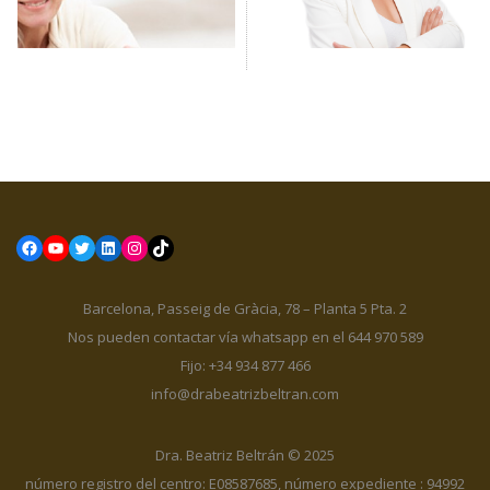
Facebook
YouTube
Twitter
LinkedIn
Instagram
TikTok
Barcelona, Passeig de Gràcia, 78 – Planta 5 Pta. 2
Nos pueden contactar vía whatsapp en el 644 970 589
Fijo: +34 934 877 466
info@drabeatrizbeltran.com
Dra. Beatriz Beltrán © 2025
número registro del centro: E08587685, número expediente : 94992