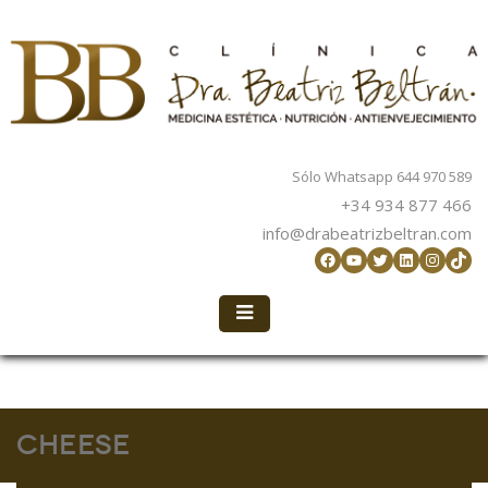
Sólo Whatsapp 644 970 589
+34 934 877 466
info@drabeatrizbeltran.com
Facebook
YouTube
Twitter
LinkedIn
Instag
TikT
Cheese