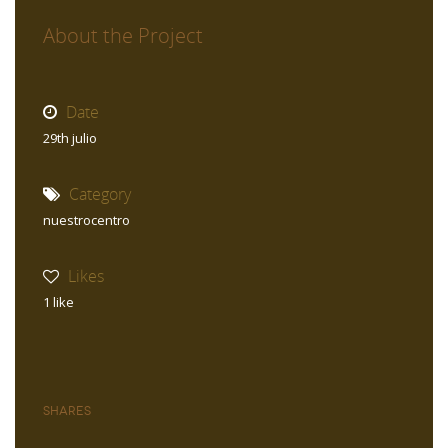
About the Project
Date
29th julio
Category
nuestrocentro
Likes
1
like
Shares